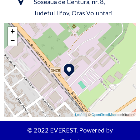
Soseaua de Centura, nr. 8,
Judetul Ilfov, Oras Voluntari
+
−
Leaflet
| ©
OpenStreetMap
contributors
© 2022 EVEREST. Powered by