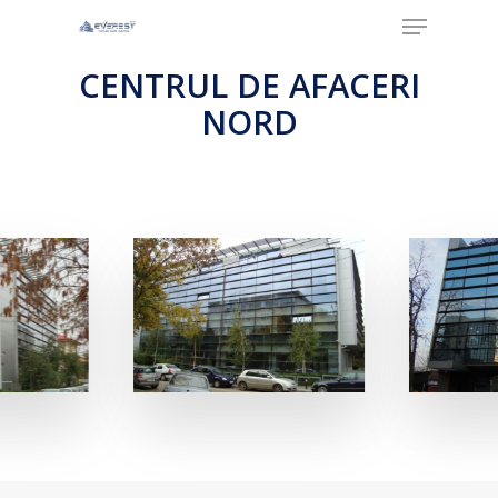
Menu
Skip
to
Clos
CENTRUL DE AFACERI
main
NORD
Men
content